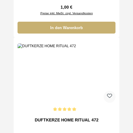
Regulärer Preis:
1,00 €
Preise inkl. MwSt. zzgl. Versandkosten
In den Warenkorb
Durchschnittliche Bewertung von 5 von 5 Sternen
DUFTKERZE HOME RITUAL 472