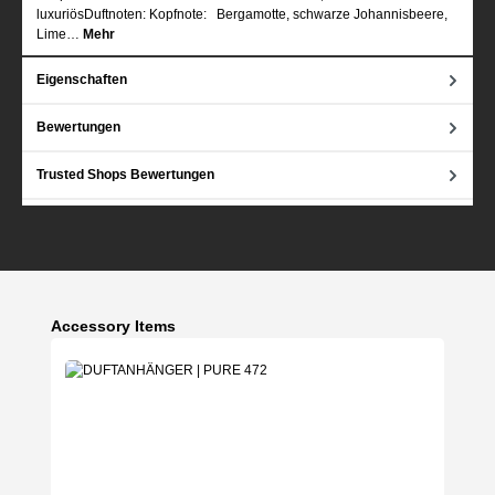
luxuriösDuftnoten: Kopfnote: Bergamotte, schwarze Johannisbeere,
Lime…
Mehr
Eigenschaften
Bewertungen
Trusted Shops Bewertungen
Produktgalerie überspringen
Accessory Items