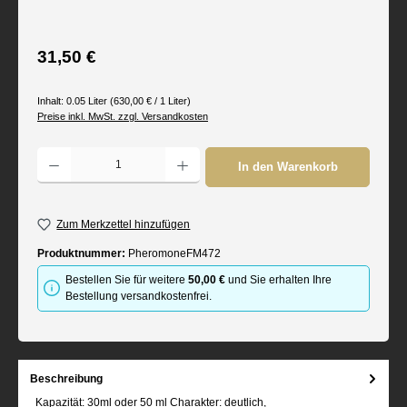
Regulärer Preis:
31,50 €
Inhalt:
0.05 Liter
(630,00 € / 1 Liter)
Preise inkl. MwSt. zzgl. Versandkosten
Produkt Anzahl: Gib den gewünschten Wert ein oder benutze die Schaltflächen um d
In den Warenkorb
Zum Merkzettel hinzufügen
Produktnummer:
PheromoneFM472
Bestellen Sie für weitere
50,00 €
und Sie erhalten Ihre
Bestellung versandkostenfrei.
Beschreibung
Kapazität: 30ml oder 50 ml Charakter: deutlich,