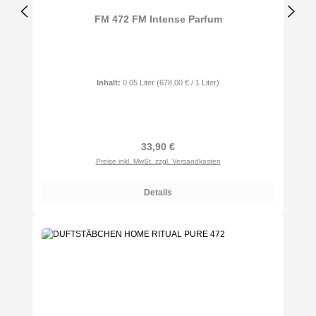
FM 472 FM Intense Parfum
Inhalt:
0.05 Liter
(678,00 € / 1 Liter)
Regulärer Preis:
33,90 €
Preise inkl. MwSt. zzgl. Versandkosten
Details