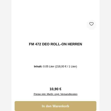
FM 472 DEO ROLL-ON HERREN
Inhalt:
0.05 Liter
(218,00 € / 1 Liter)
Regulärer Preis:
10,90 €
Preise inkl. MwSt. zzgl. Versandkosten
In den Warenkorb