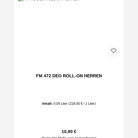
FM 472 DEO ROLL-ON HERREN
Inhalt:
0.05 Liter
(218,00 € / 1 Liter)
Regulärer Preis:
10,90 €
Preise inkl. MwSt. zzgl. Versandkosten