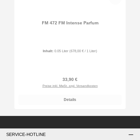
FM 472 FM Intense Parfum
Inhalt:
0.05 Liter
(678,00 € / 1 Liter)
Regulärer Preis:
33,90 €
Preise inkl. MwSt. zzgl. Versandkosten
Details
SERVICE-HOTLINE