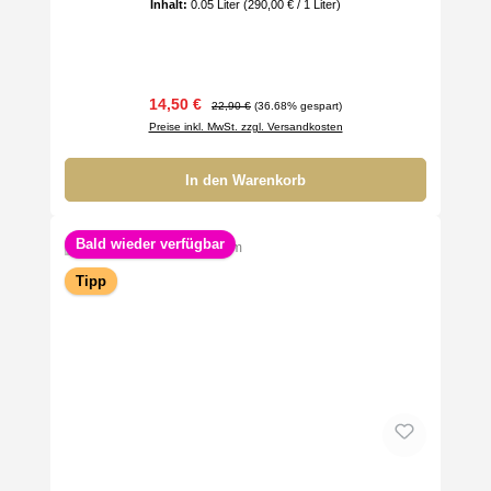
Inhalt:
0.05 Liter
(290,00 € / 1 Liter)
Verkaufspreis:
Regulärer Preis:
14,50 €
22,90 €
(36.68% gespart)
Preise inkl. MwSt. zzgl. Versandkosten
In den Warenkorb
Bald wieder verfügbar
Tipp