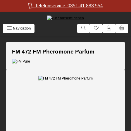
Zum Hauptinhalt springen
Telefonservice: 0351-41 883 554
Navigation
FM 472 FM Pheromone Parfum
Bildergalerie überspringen