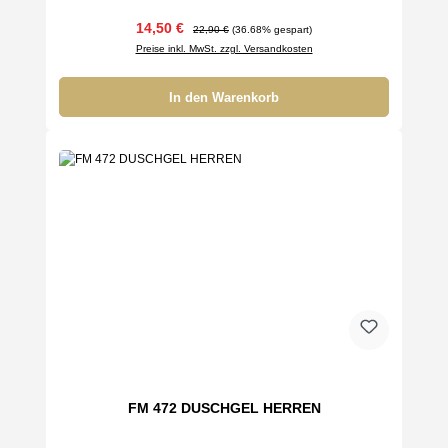
Verkaufspreis:
Regulärer Preis:
14,50 €
22,90 €
(36.68% gespart)
Preise inkl. MwSt. zzgl. Versandkosten
In den Warenkorb
FM 472 DUSCHGEL HERREN