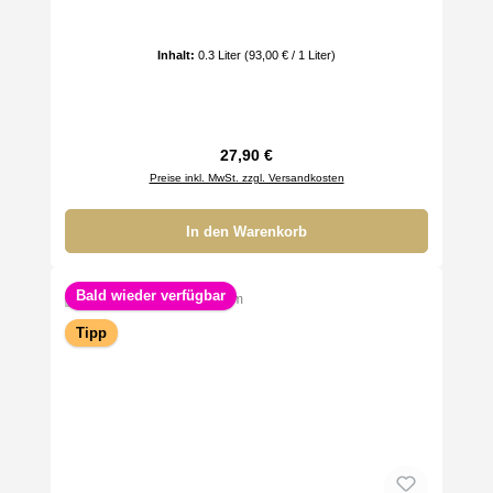
Inhalt:
0.3 Liter
(93,00 € / 1 Liter)
Regulärer Preis:
27,90 €
Preise inkl. MwSt. zzgl. Versandkosten
In den Warenkorb
Bald wieder verfügbar
Tipp