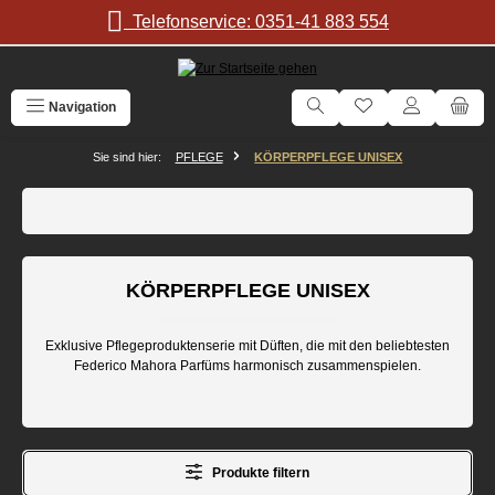
Zum Hauptinhalt springen
Telefonservice: 0351-41 883 554
Navigation
Sie sind hier:
PFLEGE
KÖRPERPFLEGE UNISEX
KÖRPERPFLEGE UNISEX
Exklusive Pflegeproduktenserie mit Düften, die mit den beliebtesten
Federico Mahora Parfüms harmonisch zusammenspielen.
Produkte filtern