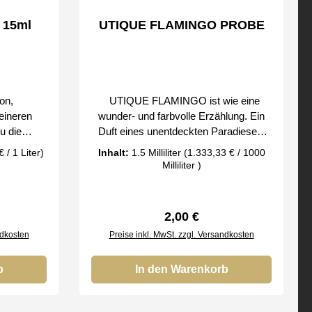
 15ml
UTIQUE FLAMINGO PROBE
on,
UTIQUE FLAMINGO ist wie eine
eineren
wunder- und farbvolle Erzählung. Ein
u die
Duft eines unentdeckten Paradieses,
e UTIQUE
geheimnisvoll und zauberhaft. Ein
 / 1 Liter)
Inhalt:
1.5 Milliliter
(1.333,33 € / 1000
von 15 ml
neues Ausmaß der aufregenden
Milliliter )
Dimension
Gefühle und ein Duft an dem man nicht
nenden
unbemerkt vorbeispazieren kann.
einen,
Unvergessliches Abenteuer, in dem alle
reis:
Regulärer Preis:
2,00 €
st Du es
Sinne versinken. Charakteristisch:
ndkosten
Preise inkl. MwSt. zzgl. Versandkosten
ird Dein
bezaubernd, verführerisch wie die
verlassen!
verbotenen Früchte Kopfnoten: Wein-
e eine
b
Rose, Brombeersorbet, grüne Noten
In den Warenkorb
lung. Ein
Herznoten: Damaszener-Rosen,
radieses,
Jasmin, Aprikose Basisnote: