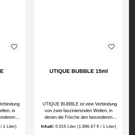
erisches
Parfum´s der FM Group by
ouli und
l, Zimt
 Zeder
kabohnen
rfum´s der
LE
UTIQUE BUBBLE 15ml
erbindung
UTIQUE BUBBLE ist eine Verbindung
lten, in
von zwei faszinierenden Welten, in
sonderen
denen die Frische den besonderen
renden
Reichtum der hypnotisierenden
/ 1 Liter)
Inhalt:
0.015 Liter
(1.886,67 € / 1 Liter)
ank der
Duftnoten durchdringt. Dank der