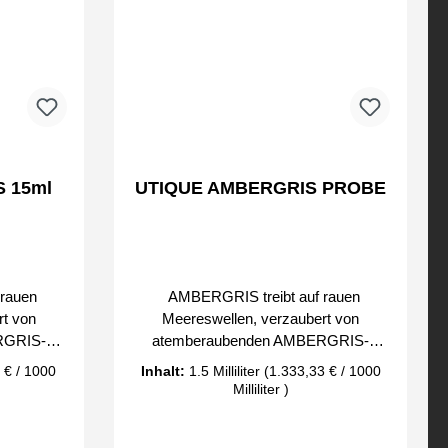
 15ml
UTIQUE AMBERGRIS PROBE
rauen
AMBERGRIS treibt auf rauen
rt von
Meereswellen, verzaubert von
RGRIS-
atemberaubenden AMBERGRIS-
an
Düften, erfreut sich an
 € / 1000
Inhalt:
1.5 Milliliter
(1.333,33 € / 1000
ner Prise
Meeresakkorden, die mit einer Prise
Milliliter )
 wie eine
Schärfe gewürzt sind. Es ist wie eine
eim
geheime Kreuzfahrt beim