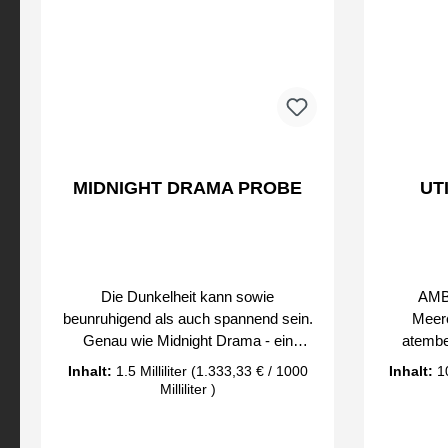
Durchschn
MIDNIGHT DRAMA PROBE
UT
Die Dunkelheit kann sowie
AMBE
beunruhigend als auch spannend sein.
Meere
Genau wie Midnight Drama - ein
atemb
sinnlicher Duft, dessen geheimnisvolle
D
Inhalt:
1.5 Milliliter
(1.333,33 € / 1000
Inhalt:
10
Akkorde sich unter der magischen
Meeresak
Milliliter )
Decke der Nacht entfalten und die
Schärfe 
edelsten, ungezähmten Duftnoten, die
ge