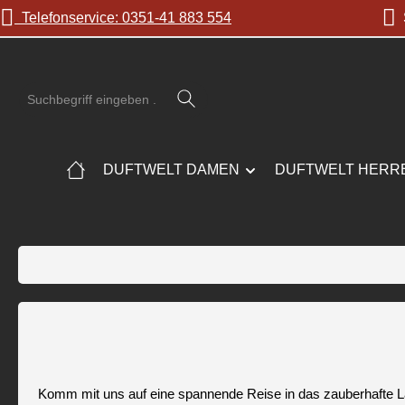
Telefonservice: 0351-41 883 554
S
 Hauptinhalt springen
Zur Suche springen
Zur Hauptnavigation springen
DUFTWELT DAMEN
DUFTWELT HERR
Komm mit uns auf eine spannende Reise in das zauberhafte L