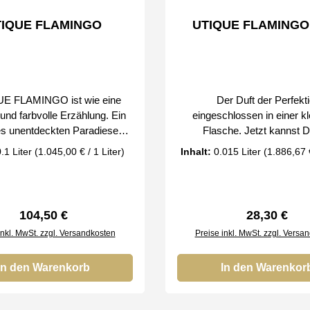
s erhalten Sie nur Original
TIQUE FLAMINGO
UTIQUE FLAMINGO
um´s der FM Group by
 FLAMINGO ist wie eine
Der Duft der Perfekti
und farbvolle Erzählung. Ein
eingeschlossen in einer kl
es unentdeckten Paradieses,
Flasche. Jetzt kannst D
isvoll und zauberhaft. Ein
einzigartigen Parfums wi
.1 Liter
(1.045,00 € / 1 Liter)
Inhalt:
0.015 Liter
(1.886,67 €
 Ausmaß der aufregenden
FLAMINGO, in der Version 
nd ein Duft an dem man nicht
kaufen. Dies ist eine neue 
rkt vorbeispazieren kann.
von gleichermaßen span
liches Abenteuer, in dem alle
Erfahrungen. Dank den kl
Regulärer Preis:
Regulärer P
104,50 €
28,30 €
. Charakteristisch:
handlichen Flaschen kann
inkl. MwSt. zzgl. Versandkosten
Preise inkl. MwSt. zzgl. Versa
rnd, verführerisch wie die
immer bei Dir haben. So w
te Kopfnoten: Wein-
Lieblingsduft Dich nie mehr 
rombeersorbet, grüne Noten
In den Warenkorb
UTIQUE FLAMINGO ist wi
In den Warenkor
oten: Damaszener-Rosen,
wunder- und farbvolle Erzäh
 Aprikose Basisnote:
Duft eines unentdeckten Pa