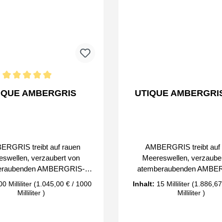
ittliche Bewertung von 5 von 5 Sternen
IQUE AMBERGRIS
UTIQUE AMBERGRIS
RGRIS treibt auf rauen
AMBERGRIS treibt auf 
swellen, verzaubert von
Meereswellen, verzaube
eraubenden AMBERGRIS-
atemberaubenden AMBE
üften, erfreut sich an
Düften, erfreut sich 
0 Milliliter
(1.045,00 € / 1000
Inhalt:
15 Milliliter
(1.886,67
korden, die mit einer Prise
Meeresakkorden, die mit ei
Milliliter )
Milliliter )
gewürzt sind. Es ist wie eine
Schärfe gewürzt sind. Es ist
heime Kreuzfahrt beim
geheime Kreuzfahrt b