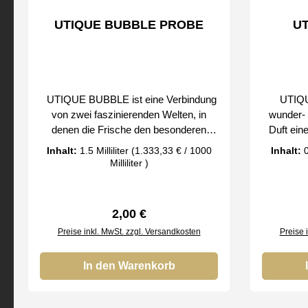
Bei uns erhalten Sie nur Original
Bei un
UTIQUE BUBBLE PROBE
U
Parfum´s der FM Group by
Parf
UTIQUE BUBBLE ist eine Verbindung
UTIQUE
von zwei faszinierenden Welten, in
wunder- 
denen die Frische den besonderen
Duft ein
Reichtum der hypnotisierenden
geheimn
Inhalt:
1.5 Milliliter
(1.333,33 € / 1000
Inhalt:
0
Duftnoten durchdringt. Dank der
neues
Milliliter )
südfruchtigen und blumigen
Gefühle u
Duftakkorde wirst Du die besondere
unbeme
Erfrischung spüren. Nach einer Weile
Unvergess
Regulärer Preis:
2,00 €
bemerkst Du die anziehenden
Sinne versinken
Preise inkl. MwSt. zzgl. Versandkosten
Preise 
Holzduftnoten, die sich mit kostbarem
bezaube
Moschus komponieren und diese Dich
verbotenen Früch
für eine sehr lange Zeit begleiten
In den Warenkorb
Rose, B
werden … Die spezielle Verbindung von
Herzn
Leichtigkeit und ausdrucksvollen
Jasmin,