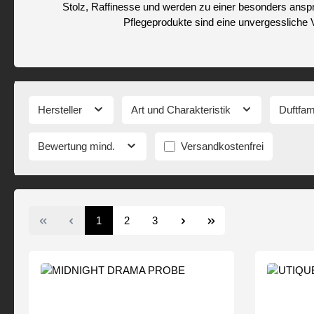
Stolz, Raffinesse und werden zu einer besonders ansp
Pflegeprodukte sind eine unvergessliche 
Hersteller
Art und Charakteristik
Duftfam
Filter hinzufügen: Versandkos
Bewertung mind.
Versandkostenfrei
Seite
Seite
Seite
1
2
3