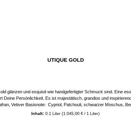
UTIQUE GOLD
old glänzen und exquisit wie handgefertigter Schmuck sind. Eine eso
s ist majestätisch, grandios und inspirierend. Charakteristisch: luxuriös, vornehm Kopfnoten: ro
erhalten Sie nur Original Parfum´s der FM Group by
Inhalt:
0.1 Liter
(1.045,00 € / 1 Liter)