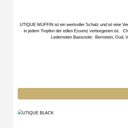
UTIQUE MUFFIN ist ein wertvoller Schatz und ist eine V
in jedem Tropfen der edlen Essenz verborgenen ist. Charakteristisch: spannend, edel, unvergesslich Kopfnoten: Zitrone, Rose, Safran Herznoten: Holznoten, Pfingstrose, Amyris,