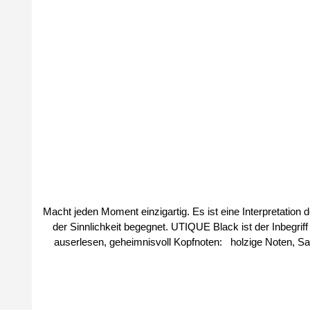
Durchschnittliche Bewertung von 4 von 5 Sternen
Macht jeden Moment einzigartig. Es ist eine Interpretation 
der Sinnlichkeit begegnet. UTIQUE Black ist der Inbegriff von Eleg
auserlesen, geheimnisvoll Kopfnoten: holzige Noten, Safran, Benzoeharz Herznoten: Vetiver, Bernstein, Vanille Basisnote: Leder, Sandelholz, Bernsteinbaum Größe: 100ml Parfüm-