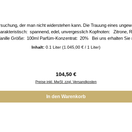
ersuchung, der man nicht widerstehen kann. Die Trauung eines unge
Ledernoten Basisnote: Bernstein, Oud, Vanille Gr
Inhalt:
0.1 Liter
(1.045,00 € / 1 Liter)
Regulärer Preis:
104,50 €
Preise inkl. MwSt. zzgl. Versandkosten
In den Warenkorb