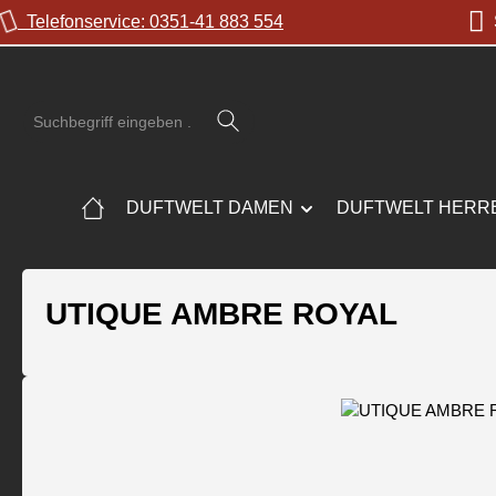
Telefonservice: 0351-41 883 554
S
 Hauptinhalt springen
Zur Suche springen
Zur Hauptnavigation springen
DUFTWELT DAMEN
DUFTWELT HERR
UTIQUE AMBRE ROYAL
Bildergalerie überspringen