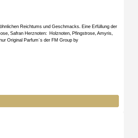
wöhnlichen Reichtums und Geschmacks. Eine Erfüllung der
öße: 100ml Parfüm-Konzentrat: 20% Bei uns erhalten Sie nur Original Parfum´s der FM Group by