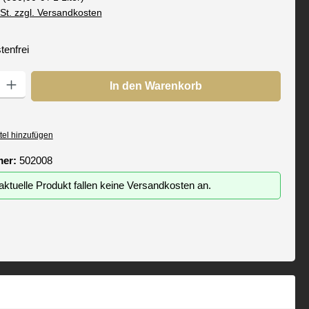
wSt. zzgl. Versandkosten
enfrei
: Gib den gewünschten Wert ein oder benutze die Schaltflächen um die
In den Warenkorb
tel hinzufügen
mer:
502008
aktuelle Produkt fallen keine Versandkosten an.