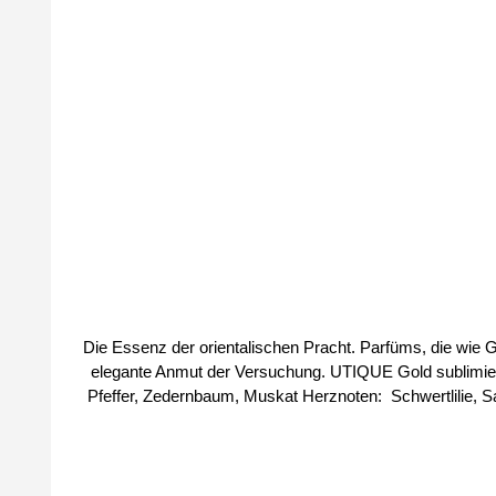
Die Essenz der orientalischen Pracht. Parfüms, die wie G
elegante Anmut der Versuchung. UTIQUE Gold sublimiert Deine Persönlichkeit. E
Pfeffer, Zedernbaum, Muskat Herznoten: Schwertlilie, Safran, Vetiver Basisnote: Cypriol, Patchouli, schwarzer Moschus, Bernstein Größe: 100ml Parfüm-Konzentrat: 20% Bei uns