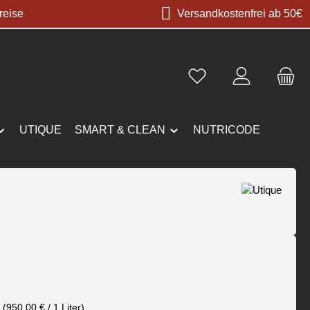
reise
Versandkostenfrei ab 50€
UTIQUE
SMART & CLEAN
NUTRICODE
s:
€
r
(950,00 € / 1 Liter)