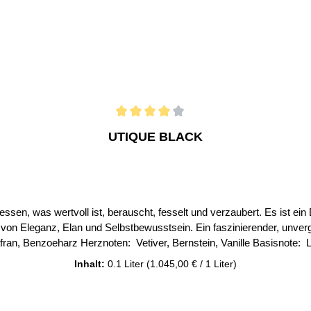
UTIQUE BLACK
dessen, was wertvoll ist, berauscht, fesselt und verzaubert. Es ist ei
anz, Elan und Selbstbewusstsein. Ein faszinierender, unvergesslicher und legendä
Konzentrat: 20% Bei uns erhalten Sie nur Original Parfum´s der FM 
Inhalt:
0.1 Liter
(1.045,00 € / 1 Liter)