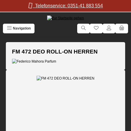
Zum Hauptinhalt springen
Telefonservice: 0351-41 883 554
Navigation
FM 472 DEO ROLL-ON HERREN
Bildergalerie überspringen