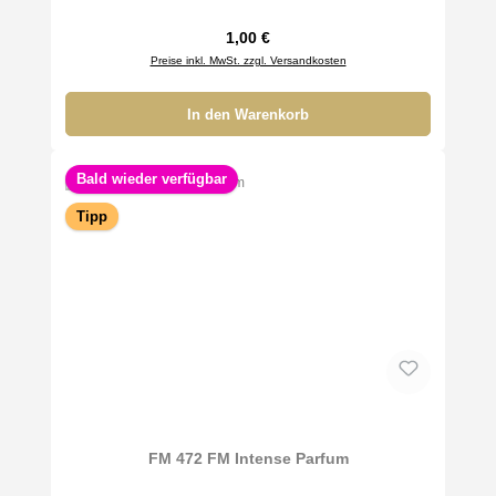
Regulärer Preis:
1,00 €
Preise inkl. MwSt. zzgl. Versandkosten
In den Warenkorb
Bald wieder verfügbar
Tipp
FM 472 FM Intense Parfum