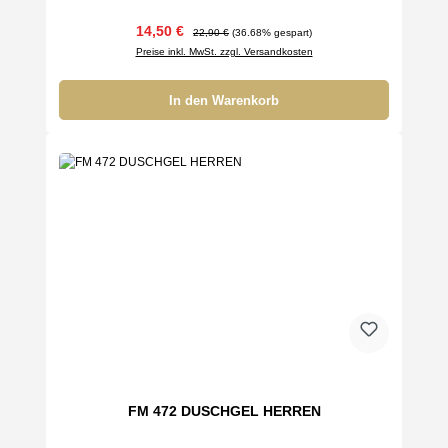
Verkaufspreis:
Regulärer Preis:
14,50 €
22,90 €
(36.68% gespart)
Preise inkl. MwSt. zzgl. Versandkosten
In den Warenkorb
FM 472 DUSCHGEL HERREN