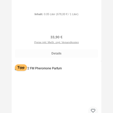
Inhalt:
0.05 Liter
(678,00 € / 1 Liter)
Regulärer Preis:
33,90 €
Preise inkl. MwSt. zzgl. Versandkosten
Details
Tipp