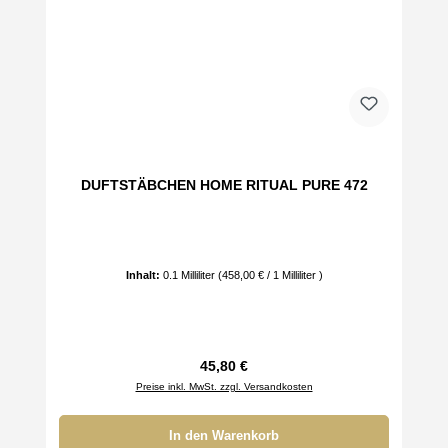
DUFTSTÄBCHEN HOME RITUAL PURE 472
Inhalt:
0.1 Milliliter
(458,00 € / 1 Milliliter )
Regulärer Preis:
45,80 €
Preise inkl. MwSt. zzgl. Versandkosten
In den Warenkorb