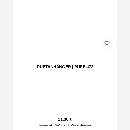
DUFTANHÄNGER | PURE 472
Regulärer Preis:
11,30 €
Preise inkl. MwSt. zzgl. Versandkosten