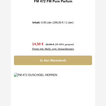
FM 472 FM Pure Parfum
Inhalt:
0.05 Liter
(290,00 € / 1 Liter)
Verkaufspreis:
Regulärer Preis:
14,50 €
22,90 €
(36.68% gespart)
Preise inkl. MwSt. zzgl. Versandkosten
In den Warenkorb