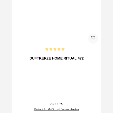
Durchschnittliche Bewertung von 5 von 5 Sternen
DUFTKERZE HOME RITUAL 472
Regulärer Preis:
32,00 €
Preise inkl. MwSt. zzgl. Versandkosten