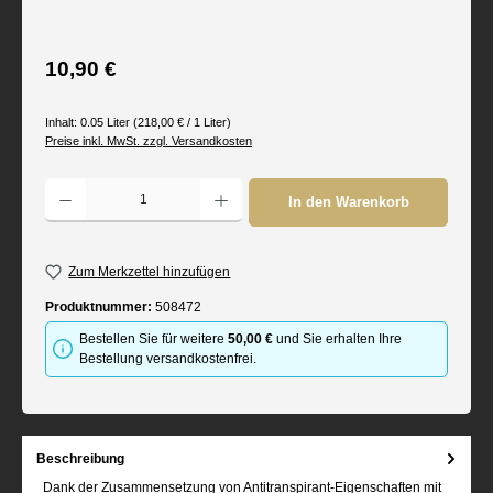
Regulärer Preis:
10,90 €
Inhalt:
0.05 Liter
(218,00 € / 1 Liter)
Preise inkl. MwSt. zzgl. Versandkosten
Produkt Anzahl: Gib den gewünschten Wert ein oder benutze die Schaltflächen um d
In den Warenkorb
Zum Merkzettel hinzufügen
Produktnummer:
508472
Bestellen Sie für weitere
50,00 €
und Sie erhalten Ihre
Bestellung versandkostenfrei.
Beschreibung
Dank der Zusammensetzung von Antitranspirant-Eigenschaften mit