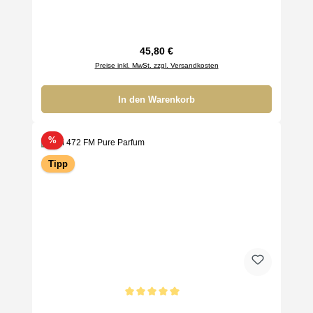
Regulärer Preis:
45,80 €
Preise inkl. MwSt. zzgl. Versandkosten
In den Warenkorb
Rabatt
%
Tipp
Durchschnittliche Bewertung von 5 von 5 Sternen