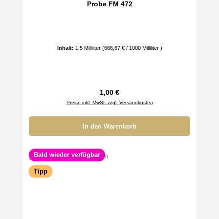
Probe FM 472
Inhalt:
1.5 Milliliter
(666,67 € / 1000 Milliliter )
Regulärer Preis:
1,00 €
Preise inkl. MwSt. zzgl. Versandkosten
In den Warenkorb
Bald wieder verfügbar
Tipp