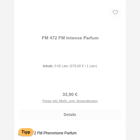
FM 472 FM Intense Parfum
Inhalt:
0.05 Liter
(678,00 € / 1 Liter)
Regulärer Preis:
33,90 €
Preise inkl. MwSt. zzgl. Versandkosten
Details
Tipp