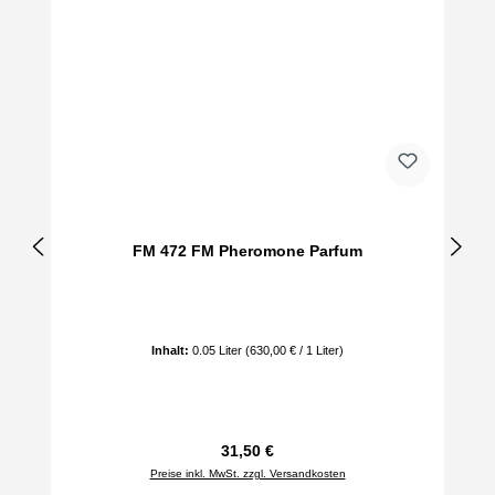
FM 472 FM Pheromone Parfum
Inhalt:
0.05 Liter
(630,00 € / 1 Liter)
Regulärer Preis:
31,50 €
Preise inkl. MwSt. zzgl. Versandkosten