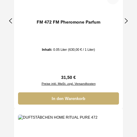
FM 472 FM Pheromone Parfum
Inhalt:
0.05 Liter
(630,00 € / 1 Liter)
Regulärer Preis:
31,50 €
Preise inkl. MwSt. zzgl. Versandkosten
In den Warenkorb