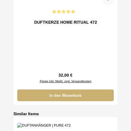
Durchschnittliche Bewertung von 5 von 5 Sternen
DUFTKERZE HOME RITUAL 472
Regulärer Preis:
32,00 €
Preise inkl. MwSt. zzgl. Versandkosten
In den Warenkorb
Produktgalerie überspringen
Similar Items