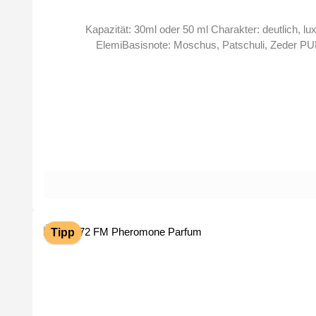
Kapazität: 30ml oder 50 ml Charakter: deutlich, luxuriösDuftnoten: Kopfnote: Bergamotte, schwarze Johannisbeere, LimetteHerznote: Apfel, Ananas, Rosmarin, Harz von
ElemiBasisnote: Moschus, Patschuli, Zeder P
Tipp