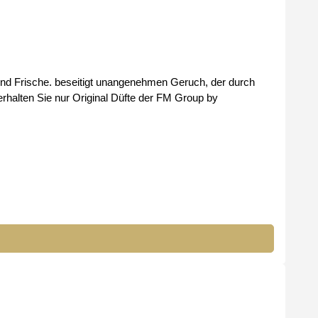
ruch, der durch
übermäßiges Schwitzen verursacht wird Hinterlassen Sie keine Spuren auf der Kleidung alkoholfreie Formel Bei uns erhalten Sie nur Original Düfte der FM Group by