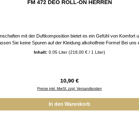
FM 472 DEO ROLL-ON HERREN
uftkomposition bietet es ein Gefühl von Komfort und Frische. beseitigt unangenehmen Ge
Inhalt:
0.05 Liter
(218,00 € / 1 Liter)
Regulärer Preis:
10,90 €
Preise inkl. MwSt. zzgl. Versandkosten
In den Warenkorb