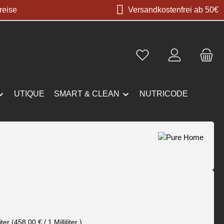
reise
Versandkostenfrei ab 50€
UTIQUE
SMART & CLEAN
NUTRICODE
s:
€
liter
(458,00 € / 1 Milliliter )