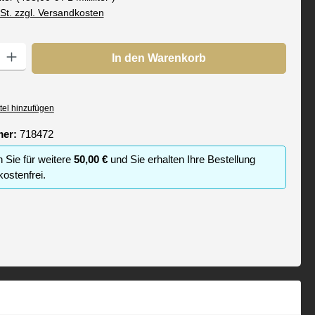
wSt. zzgl. Versandkosten
: Gib den gewünschten Wert ein oder benutze die Schaltflächen um die
In den Warenkorb
tel hinzufügen
mer:
718472
n Sie für weitere
50,00 €
und Sie erhalten Ihre Bestellung
ostenfrei.