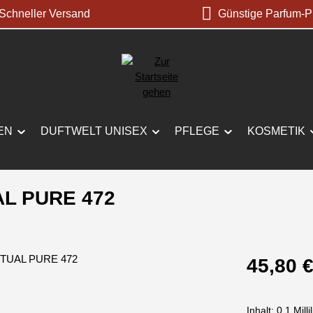
chneller Versand
Günstige Parfum-P
EN
DUFTWELT UNISEX
PFLEGE
KOSMETIK
L PURE 472
Regulärer Prei
45,80 
Inhalt:
0.1 Milli