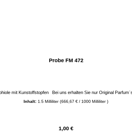
Probe FM 472
iole mit Kunstoffstopfen Bei uns erhalten Sie nur Original Parfu
Inhalt:
1.5 Milliliter
(666,67 € / 1000 Milliliter )
Regulärer Preis:
1,00 €