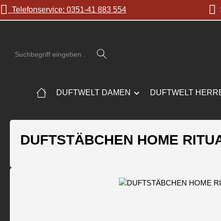
Telefonservice: 0351-41 883 554
S
 Hauptinhalt springen
Zur Suche springen
Zur Hauptnavigation springen
DUFTWELT DAMEN
DUFTWELT HERR
DUFTSTÄBCHEN HOME RITUA
Bildergalerie überspringen