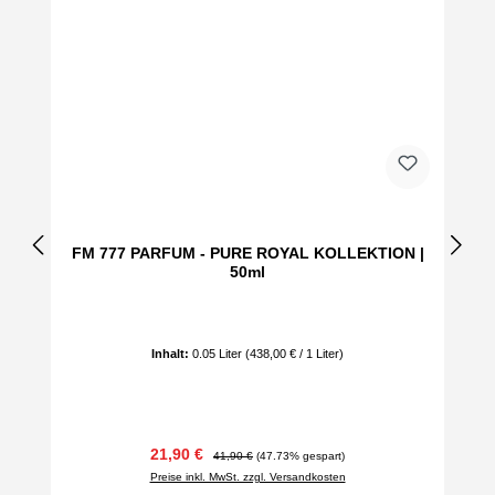
FM 777 PARFUM - PURE ROYAL KOLLEKTION |
50ml
Inhalt:
0.05 Liter
(438,00 € / 1 Liter)
Verkaufspreis:
Regulärer Preis:
21,90 €
41,90 €
(47.73% gespart)
Preise inkl. MwSt. zzgl. Versandkosten