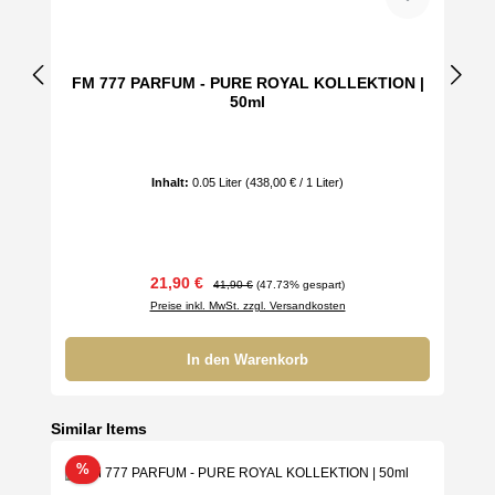
FM 777 PARFUM - PURE ROYAL KOLLEKTION |
50ml
Inhalt:
0.05 Liter
(438,00 € / 1 Liter)
Verkaufspreis:
Regulärer Preis:
21,90 €
41,90 €
(47.73% gespart)
Preise inkl. MwSt. zzgl. Versandkosten
In den Warenkorb
Produktgalerie überspringen
Similar Items
Rabatt
%