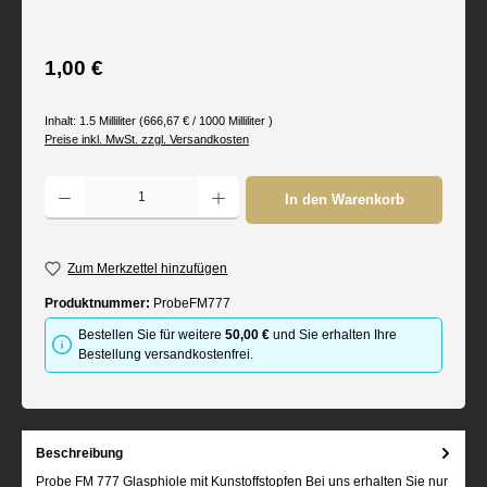
Regulärer Preis:
1,00 €
Inhalt:
1.5 Milliliter
(666,67 € / 1000 Milliliter )
Preise inkl. MwSt. zzgl. Versandkosten
Produkt Anzahl: Gib den gewünschten Wert ein oder benutze die Schaltflächen um d
In den Warenkorb
Zum Merkzettel hinzufügen
Produktnummer:
ProbeFM777
Bestellen Sie für weitere
50,00 €
und Sie erhalten Ihre
Bestellung versandkostenfrei.
Beschreibung
Probe FM 777 Glasphiole mit Kunstoffstopfen Bei uns erhalten Sie nur