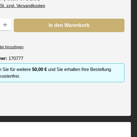
wSt. zzgl. Versandkosten
: Gib den gewünschten Wert ein oder benutze die Schaltflächen um die
In den Warenkorb
tel hinzufügen
mer:
170777
n Sie für weitere
50,00 €
und Sie erhalten Ihre Bestellung
ostenfrei.