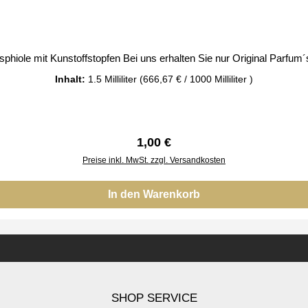
e FM 777 Glasphiole mit Kunstoffstopfen Bei uns erhalten Sie nur Original Par
Inhalt:
1.5 Milliliter
(666,67 € / 1000 Milliliter )
Regulärer Preis:
1,00 €
Preise inkl. MwSt. zzgl. Versandkosten
In den Warenkorb
SHOP SERVICE