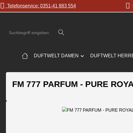
Telefonservice: 0351-41 883 554
S
 Hauptinhalt springen
Zur Suche springen
Zur Hauptnavigation springen
DUFTWELT DAMEN
DUFTWELT HERR
FM 777 PARFUM - PURE ROYA
Bildergalerie überspringen