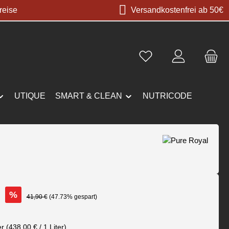
reise
Versandkostenfrei ab 50€
UTIQUE
SMART & CLEAN
NUTRICODE
€
%
Regulärer Preis:
41,90 €
(47.73% gespart)
er
(438,00 € / 1 Liter)