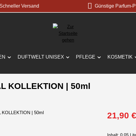
chneller Versand
Günstige Parfum-P
EN
DUFTWELT UNISEX
PFLEGE
KOSMETIK
L KOLLEKTION | 50ml
Verkaufspreis:
21,90 
Inhalt:
0.05 Lit