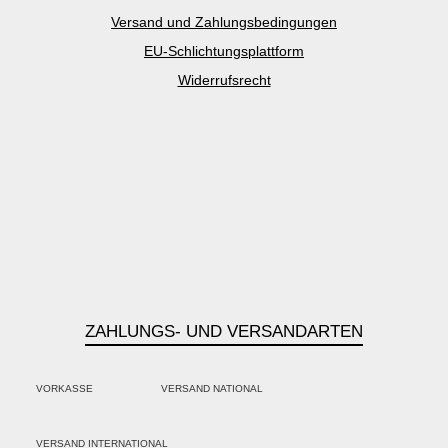
Versand und Zahlungsbedingungen
EU-Schlichtungsplattform
Widerrufsrecht
ZAHLUNGS- UND VERSANDARTEN
VORKASSE
VERSAND NATIONAL
PayPal
Kredit- oder Debitkarte
Klarna
VERSAND INTERNATIONAL