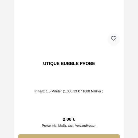
UTIQUE BUBBLE PROBE
Inhalt:
1.5 Milliliter
(1.333,33 € / 1000 Milliliter )
Regulärer Preis:
2,00 €
Preise inkl. MwSt. zzgl. Versandkosten