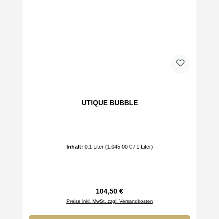
UTIQUE BUBBLE
Inhalt:
0.1 Liter
(1.045,00 € / 1 Liter)
Regulärer Preis:
104,50 €
Preise inkl. MwSt. zzgl. Versandkosten