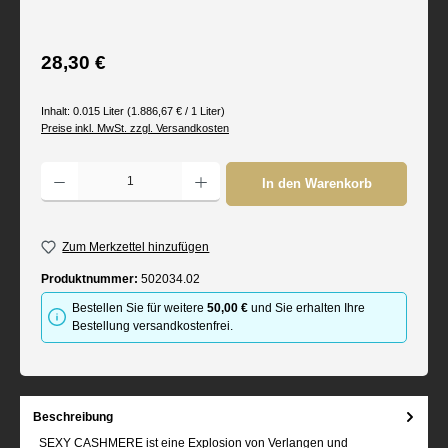
Regulärer Preis:
28,30 €
Inhalt:
0.015 Liter
(1.886,67 € / 1 Liter)
Preise inkl. MwSt. zzgl. Versandkosten
Produkt Anzahl: Gib den gewünschten Wert ein oder benutze die Schaltflächen um d
In den Warenkorb
Zum Merkzettel hinzufügen
Produktnummer:
502034.02
Bestellen Sie für weitere
50,00 €
und Sie erhalten Ihre
Bestellung versandkostenfrei.
Beschreibung
SEXY CASHMERE ist eine Explosion von Verlangen und