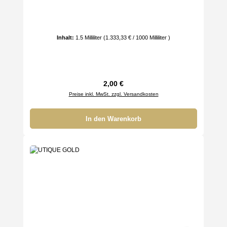
Inhalt:
1.5 Milliliter
(1.333,33 € / 1000 Milliliter )
Regulärer Preis:
2,00 €
Preise inkl. MwSt. zzgl. Versandkosten
In den Warenkorb