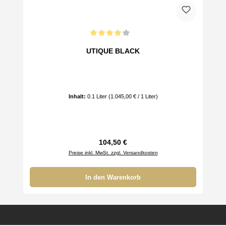
Durchschnittliche Bewertung von 4 von 5 Sternen
UTIQUE BLACK
Inhalt:
0.1 Liter
(1.045,00 € / 1 Liter)
Regulärer Preis:
104,50 €
Preise inkl. MwSt. zzgl. Versandkosten
In den Warenkorb