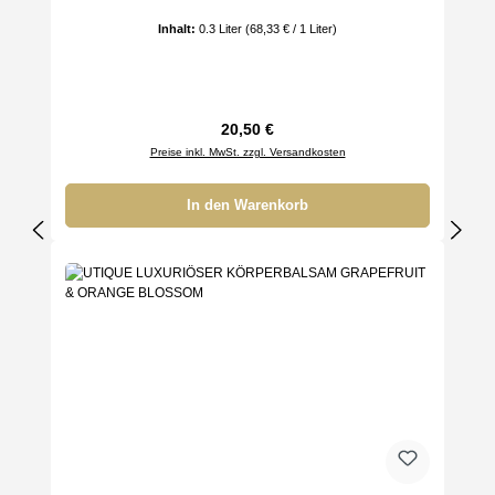
Inhalt:
0.3 Liter
(68,33 € / 1 Liter)
Regulärer Preis:
20,50 €
Preise inkl. MwSt. zzgl. Versandkosten
In den Warenkorb