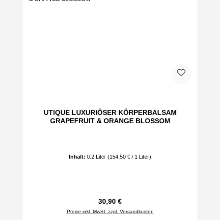
UTIQUE LUXURIÖSER KÖRPERBALSAM
GRAPEFRUIT & ORANGE BLOSSOM
Inhalt:
0.2 Liter
(154,50 € / 1 Liter)
Regulärer Preis:
30,90 €
Preise inkl. MwSt. zzgl. Versandkosten