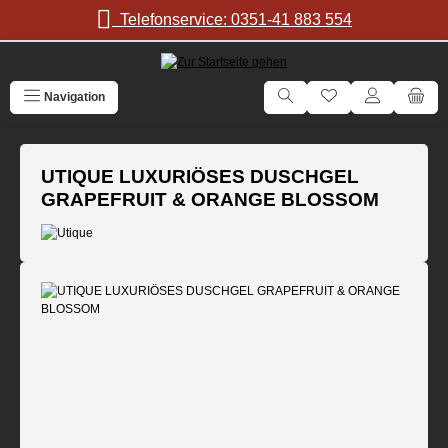
Zum Hauptinhalt springen
Telefonservice: 0351-41 883 554
Navigation
UTIQUE LUXURIÖSES DUSCHGEL
GRAPEFRUIT & ORANGE BLOSSOM
Bildergalerie überspringen