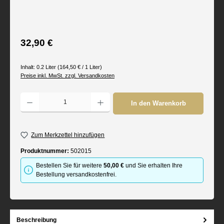
Regulärer Preis:
32,90 €
Inhalt:
0.2 Liter
(164,50 € / 1 Liter)
Preise inkl. MwSt. zzgl. Versandkosten
Produkt Anzahl: Gib den gewünschten Wert ein oder benutze die Schaltflächen um d
In den Warenkorb
Zum Merkzettel hinzufügen
Produktnummer:
502015
Bestellen Sie für weitere
50,00 €
und Sie erhalten Ihre
Bestellung versandkostenfrei.
Beschreibung