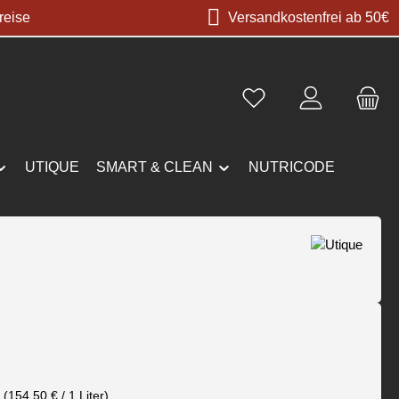
reise
Versandkostenfrei ab 50€
UTIQUE
SMART & CLEAN
NUTRICODE
s:
€
r
(154,50 € / 1 Liter)