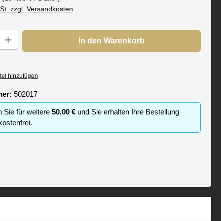
wSt. zzgl. Versandkosten
: Gib den gewünschten Wert ein oder benutze die Schaltflächen um die
In den Warenkorb
tel hinzufügen
mer:
502017
n Sie für weitere
50,00 €
und Sie erhalten Ihre Bestellung
ostenfrei.