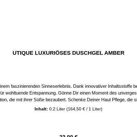
UTIQUE LUXURIÖSES DUSCHGEL AMBER
faszinierenden Sinneserlebnis. Dank innovativer Inhaltsstoffe bee
en für wohltuende Entspannung. Gönne Dir einen Moment des unverge
on, die mit ihrer Süße bezaubert. Schenke Deiner Haut Pflege, die si
Original UTIQUE Produkte von
Inhalt:
0.2 Liter
(164,50 € / 1 Liter)
Regulärer Preis: