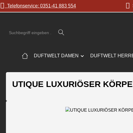
Telefonservice: 0351-41 883 554
S
 Hauptinhalt springen
Zur Suche springen
Zur Hauptnavigation springen
DUFTWELT DAMEN
DUFTWELT HERR
UTIQUE LUXURIÖSER KÖRP
Bildergalerie überspringen