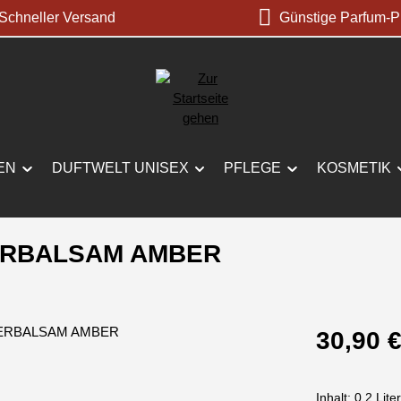
chneller Versand
Günstige Parfum-P
EN
DUFTWELT UNISEX
PFLEGE
KOSMETIK
ERBALSAM AMBER
Regulärer Prei
30,90 
Inhalt:
0.2 Lite