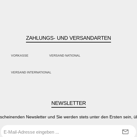
ZAHLUNGS- UND VERSANDARTEN
VORKASSE
VERSAND NATIONAL
PayPal
Kredit- oder Debitkarte
Klarna
VERSAND INTERNATIONAL
SEPA Lastschrift
NEWSLETTER
rscheinenden Newsletter und Sie werden stets unter den Ersten sein, 
E-
Mail-