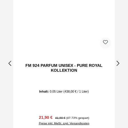
FM 924 PARFUM UNISEX - PURE ROYAL
KOLLEKTION
Inhalt:
0.05 Liter
(438,00 € / 1 Liter)
Verkaufspreis:
Regulärer Preis:
21,90 €
41,90 €
(47.73% gespart)
Preise inkl. MwSt. zzgl. Versandkosten