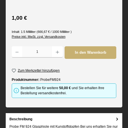
Regulärer Preis:
1,00 €
Inhalt:
1.5 Milliliter
(666,67 € / 1000 Milliliter )
Preise inkl. MwSt. zzgl. Versandkosten
Produkt Anzahl: Gib den gewünschten Wert ein oder benutze die Schaltflächen um d
In den Warenkorb
Zum Merkzettel hinzufügen
Produktnummer:
ProbeFM924
Bestellen Sie für weitere
50,00 €
und Sie erhalten Ihre
Bestellung versandkostenfrei.
Beschreibung
Probe FM 924 Glasphiole mit Kunstoffstopfen Bei uns erhalten Sie nur