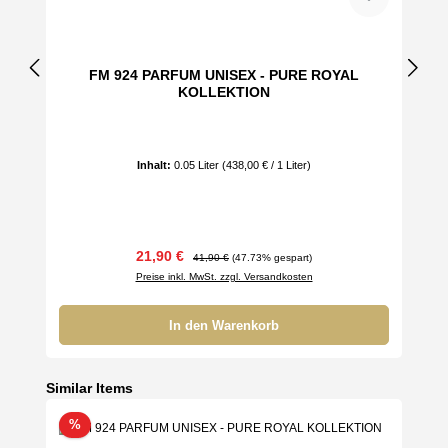
FM 924 PARFUM UNISEX - PURE ROYAL
KOLLEKTION
Inhalt:
0.05 Liter
(438,00 € / 1 Liter)
Verkaufspreis:
Regulärer Preis:
21,90 €
41,90 €
(47.73% gespart)
Preise inkl. MwSt. zzgl. Versandkosten
In den Warenkorb
Produktgalerie überspringen
Similar Items
Rabatt
%