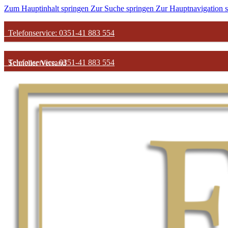
Zum Hauptinhalt springen
Zur Suche springen
Zur Hauptnavigation 
Telefonservice: 0351-41 883 554
Telefonservice: 0351-41 883 554
Schneller Versand
Schneller Versand
Günstige Parfum-Preise
Günstige Parfum-Preise
Versandkostenfrei ab 50€
Versandkostenfrei ab 50€