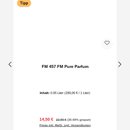
Tipp
FM 457 FM Pure Parfum
Inhalt:
0.05 Liter
(290,00 € / 1 Liter)
Verkaufspreis:
Regulärer Preis:
14,50 €
22,90 €
(36.68% gespart)
Preise inkl. MwSt. zzgl. Versandkosten