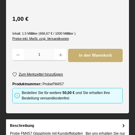
Regulärer Preis:
1,00 €
Inhalt:
1.5 Milliliter
(666,67 € / 1000 Milliliter )
Preise inkl. MwSt. zzgl. Versandkosten
Produkt Anzahl: Gib den gewünschten Wert ein oder benutze die Schaltflächen um d
In den Warenkorb
Zum Merkzettel hinzufügen
Produktnummer:
ProbeFM457
Bestellen Sie für weitere
50,00 €
und Sie erhalten Ihre
Bestellung versandkostenfrei.
Beschreibung
Probe FM457 Glasphiole mit Kunstoffstopfen Bei uns erhalten Sie nur