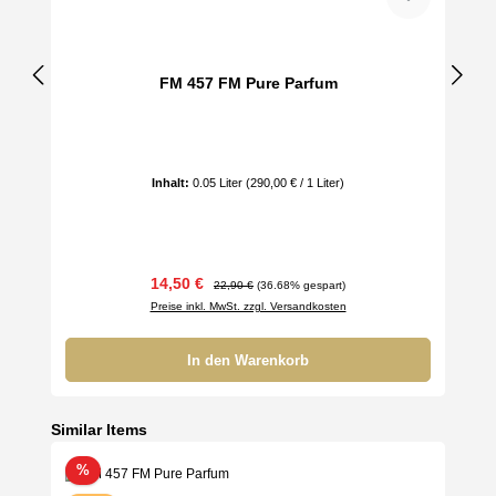
FM 457 FM Pure Parfum
Inhalt:
0.05 Liter
(290,00 € / 1 Liter)
Verkaufspreis:
Regulärer Preis:
14,50 €
22,90 €
(36.68% gespart)
Preise inkl. MwSt. zzgl. Versandkosten
In den Warenkorb
Produktgalerie überspringen
Similar Items
Rabatt
%