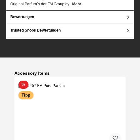
Original Parfum´s der FM Group by
Mehr
Bewertungen
Trusted Shops Bewertungen
Produktgalerie überspringen
Accessory Items
Rabatt
%
Tipp