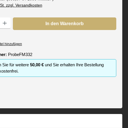
wSt. zzgl. Versandkosten
: Gib den gewünschten Wert ein oder benutze die Schaltflächen um die
In den Warenkorb
tel hinzufügen
mer:
ProbeFM332
n Sie für weitere
50,00 €
und Sie erhalten Ihre Bestellung
ostenfrei.