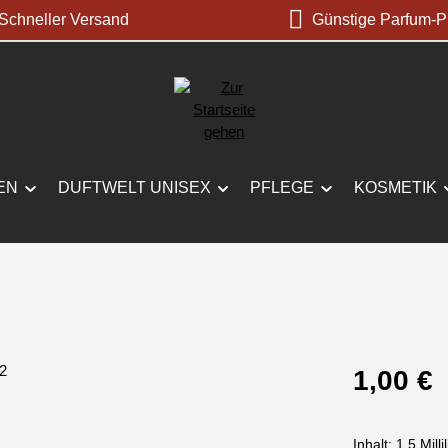
chneller Versand
Günstige Parfum-P
EN
DUFTWELT UNISEX
PFLEGE
KOSMETIK
Regulärer Prei
1,00 €
Inhalt:
1.5 Milli