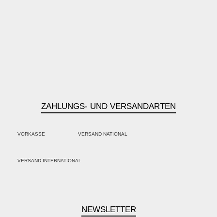
ZAHLUNGS- UND VERSANDARTEN
VORKASSE
VERSAND NATIONAL
PayPal
Kredit- oder Debitkarte
Klarna
VERSAND INTERNATIONAL
SEPA Lastschrift
NEWSLETTER