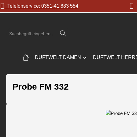
Telefonservice: 0351-41 883 554
S
 Hauptinhalt springen
Zur Suche springen
Zur Hauptnavigation springen
DUFTWELT DAMEN
DUFTWELT HERR
Probe FM 332
Bildergalerie überspringen