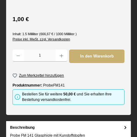
Regulärer Preis:
1,00 €
Inhalt:
1.5 Milliliter
(666,67 € / 1000 Milliliter )
Preise inkl. MwSt. zzgl. Versandkosten
Produkt Anzahl: Gib den gewünschten Wert ein oder benutze die Schaltflächen um d
In den Warenkorb
Zum Merkzettel hinzufügen
Produktnummer:
ProbeFM141
Bestellen Sie für weitere
50,00 €
und Sie erhalten Ihre
Bestellung versandkostenfrei.
Beschreibung
Probe FM 141 Glasphiole mit Kunstoffstopfen