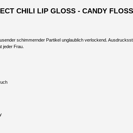
FECT CHILI LIP GLOSS - CANDY FLOSS
usender schimmernder Partikel unglaublich verlockend. Ausdrucksst
t jeder Frau.
ruch
y