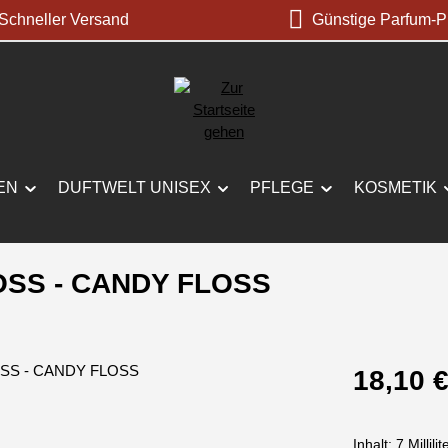
chneller Versand
Günstige Parfum-P
EN
DUFTWELT UNISEX
PFLEGE
KOSMETIK
OSS - CANDY FLOSS
Regulärer Prei
18,10 
Inhalt:
7 Millilit