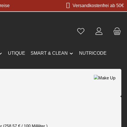
reise
Versandkostenfrei ab 50€
UTIQUE
SMART & CLEAN
NUTRICODE
s:
€
er
(258,57 € / 100 Milliliter )