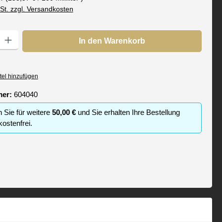
wSt. zzgl. Versandkosten
: Gib den gewünschten Wert ein oder benutze die Schaltflächen um die
In den Warenkorb
tel hinzufügen
mer:
604040
n Sie für weitere
50,00 €
und Sie erhalten Ihre Bestellung
ostenfrei.