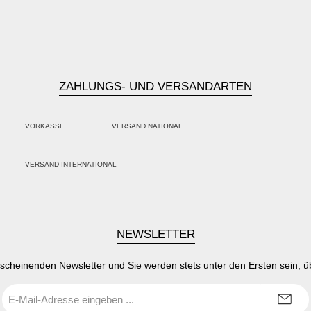
ZAHLUNGS- UND VERSANDARTEN
VORKASSE
VERSAND NATIONAL
PayPal
Kredit- oder Debitkarte
Klarna
VERSAND INTERNATIONAL
SEPA Lastschrift
NEWSLETTER
rscheinenden Newsletter und Sie werden stets unter den Ersten sein, 
E-
Mail-