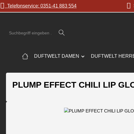
Telefonservice: 0351-41 883 554
S
 Hauptinhalt springen
Zur Suche springen
Zur Hauptnavigation springen
DUFTWELT DAMEN
DUFTWELT HERR
PLUMP EFFECT CHILI LIP GL
Bildergalerie überspringen