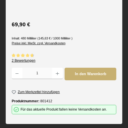
Regulärer Preis:
69,90 €
Inhalt:
480 Milliliter
(145,63 € / 1000 Milliliter )
Preise inkl. MwSt. zzgl. Versandkosten
Durchschnittliche Bewertung von 4.75 von 5 Sternen
2 Bewertungen
Produkt Anzahl: Gib den gewünschten Wert ein oder benutze die Schaltflächen um d
In den Warenkorb
Zum Merkzettel hinzufügen
Produktnummer:
801412
Für das aktuelle Produkt fallen keine Versandkosten an.