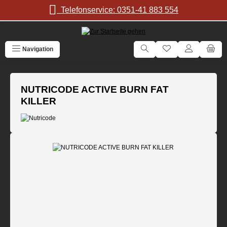
Zum Hauptinhalt springen
Telefonservice: 0351-41 883 554
Navigation
NUTRICODE ACTIVE BURN FAT
KILLER
Bildergalerie überspringen