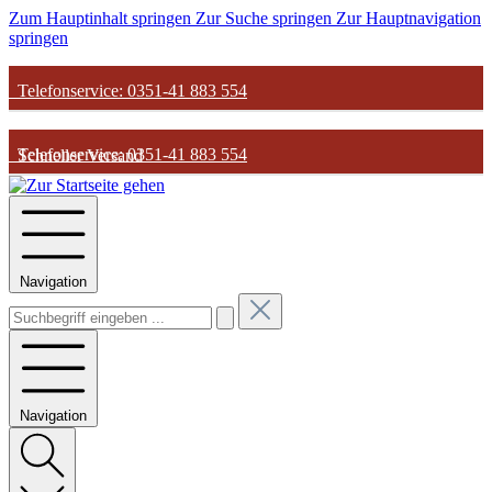
Zum Hauptinhalt springen
Zur Suche springen
Zur Hauptnavigation
springen
Telefonservice: 0351-41 883 554
Telefonservice: 0351-41 883 554
Schneller Versand
Schneller Versand
Günstige Parfum-Preise
Navigation
Günstige Parfum-Preise
Versandkostenfrei ab 50€
Versandkostenfrei ab 50€
Navigation