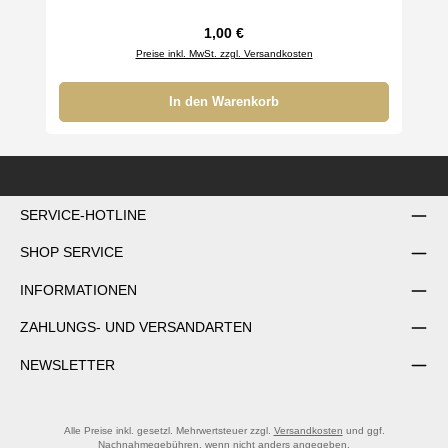
Regulärer Preis:
1,00 €
Preise inkl. MwSt. zzgl. Versandkosten
In den Warenkorb
SERVICE-HOTLINE
SHOP SERVICE
INFORMATIONEN
ZAHLUNGS- UND VERSANDARTEN
NEWSLETTER
Alle Preise inkl. gesetzl. Mehrwertsteuer zzgl.
Versandkosten
und ggf.
Nachnahmegebühren, wenn nicht anders angegeben.