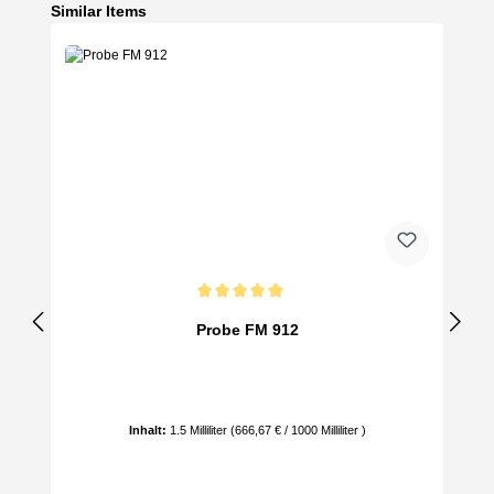
Produktgalerie überspringen
Similar Items
Durchschnittliche Bewertung von 5 von 5 Sternen
Probe FM 912
Inhalt:
1.5 Milliliter
(666,67 € / 1000 Milliliter )