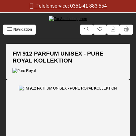
Zum Hauptinhalt springen
Telefonservice: 0351-41 883 554
Navigation
FM 912 PARFUM UNISEX - PURE
ROYAL KOLLEKTION
Bildergalerie überspringen