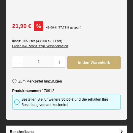
Verkaufspreis:
21,90 €
%
Regulärer Preis:
41,90 €
(47.73% gespart)
Inhalt:
0.05 Liter
(438,00 € / 1 Liter)
Preise inkl. MwSt. zzgl. Versandkosten
Produkt Anzahl: Gib den gewünschten Wert ein oder benutze die Schaltflächen um d
In den Warenkorb
Zum Merkzettel hinzufügen
Produktnummer:
170912
Bestellen Sie für weitere
50,00 €
und Sie erhalten Ihre
Bestellung versandkostenfrei.
Beschreibung