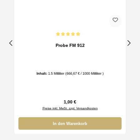
Durchschnittliche Bewertung von 5 von 5 Sternen
Probe FM 912
Inhalt:
1.5 Milliliter
(666,67 € / 1000 Milliliter )
Regulärer Preis:
1,00 €
Preise inkl. MwSt. zzgl. Versandkosten
In den Warenkorb