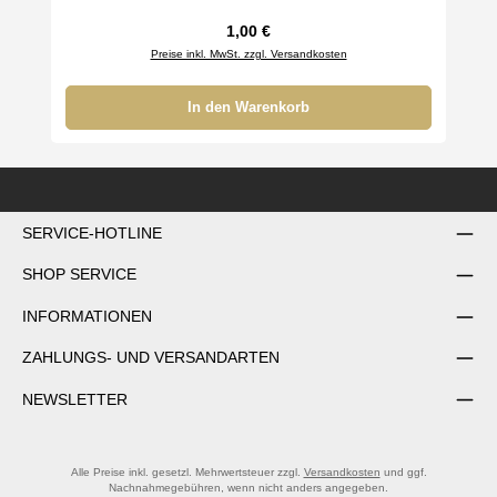
Regulärer Preis:
1,00 €
Preise inkl. MwSt. zzgl. Versandkosten
In den Warenkorb
SERVICE-HOTLINE
SHOP SERVICE
INFORMATIONEN
ZAHLUNGS- UND VERSANDARTEN
NEWSLETTER
Alle Preise inkl. gesetzl. Mehrwertsteuer zzgl.
Versandkosten
und ggf.
Nachnahmegebühren, wenn nicht anders angegeben.