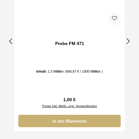
Probe FM 471
Inhalt:
1.5 Milliliter
(666,67 € / 1000 Milliliter )
Regulärer Preis:
1,00 €
Preise inkl. MwSt. zzgl. Versandkosten
In den Warenkorb