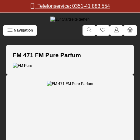
Zum Hauptinhalt springen
Telefonservice: 0351-41 883 554
Navigation
FM 471 FM Pure Parfum
Bildergalerie überspringen