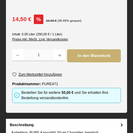
Verkaufspreis:
14,50 €
%
Regulärer Preis:
22,90 €
(36.68% gespart)
Inhalt:
0.05 Liter
(290,00 € / 1 Liter)
Preise inkl. MwSt. zzgl. Versandkosten
Produkt Anzahl: Gib den gewünschten Wert ein oder benutze die Schaltflächen um d
In den Warenkorb
Zum Merkzettel hinzufügen
Produktnummer:
PURE471
Bestellen Sie für weitere
50,00 €
und Sie erhalten Ihre
Bestellung versandkostenfrei.
Beschreibung
Kollektion: PURE Kapazität: 50 ml Charakter: heimlich,