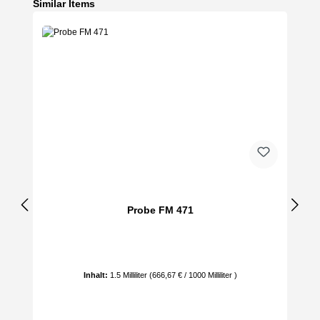
Produktgalerie überspringen
Similar Items
Probe FM 471
Inhalt:
1.5 Milliliter
(666,67 € / 1000 Milliliter )