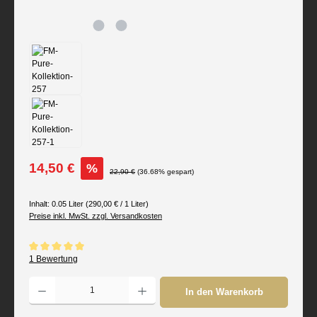
Verkaufspreis:
14,50 €
%
Regulärer Preis:
22,90 €
(36.68% gespart)
Inhalt:
0.05 Liter
(290,00 € / 1 Liter)
Preise inkl. MwSt. zzgl. Versandkosten
Durchschnittliche Bewertung von 5 von 5 Sternen
1 Bewertung
Produkt Anzahl: Gib den gewünschten Wert ein oder benutze die Schaltflächen um d
In den Warenkorb