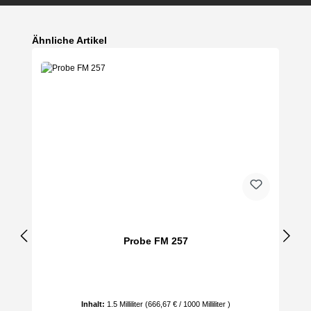
Produktgalerie überspringen
Ähnliche Artikel
Probe FM 257
Inhalt:
1.5 Milliliter
(666,67 € / 1000 Milliliter )