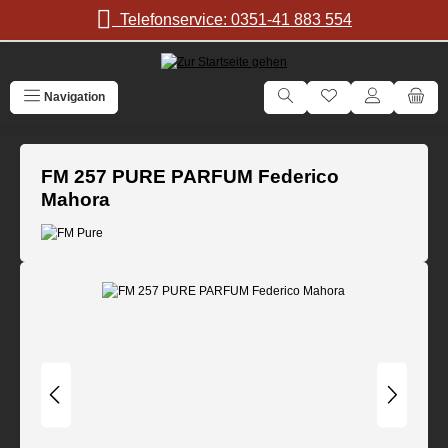
Zum Hauptinhalt springen
Telefonservice: 0351-41 883 554
Navigation
FM 257 PURE PARFUM Federico
Mahora
Bildergalerie überspringen