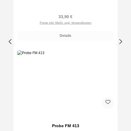
Regulärer Preis:
33,90 €
Preise inkl. MwSt. zzgl. Versandkosten
Details
Probe FM 413