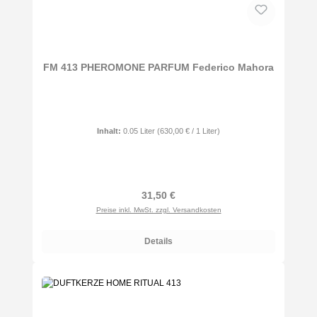
FM 413 PHEROMONE PARFUM Federico Mahora
Inhalt:
0.05 Liter
(630,00 € / 1 Liter)
Regulärer Preis:
31,50 €
Preise inkl. MwSt. zzgl. Versandkosten
Details