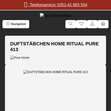
Zum Hauptinhalt springen
Telefonservice: 0351-41 883 554
Navigation
DUFTSTÄBCHEN HOME RITUAL PURE
413
Bildergalerie überspringen