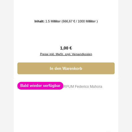
Inhalt:
1.5 Milliliter
(666,67 € / 1000 Milliliter )
Regulärer Preis:
1,00 €
Preise inkl. MwSt. zzgl. Versandkosten
In den Warenkorb
Bald wieder verfügbar