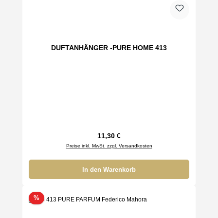
DUFTANHÄNGER -PURE HOME 413
Regulärer Preis:
11,30 €
Preise inkl. MwSt. zzgl. Versandkosten
In den Warenkorb
Rabatt
%