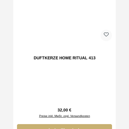
DUFTKERZE HOME RITUAL 413
Regulärer Preis:
32,00 €
Preise inkl. MwSt. zzgl. Versandkosten