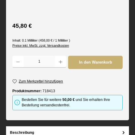
Regulärer Preis:
45,80 €
Inhalt:
0.1 Milliliter
(458,00 € / 1 Milliliter )
Preise inkl. MwSt. zzgl. Versandkosten
Produkt Anzahl: Gib den gewünschten Wert ein oder benutze die Schaltflächen um d
In den Warenkorb
Zum Merkzettel hinzufügen
Produktnummer:
718413
Bestellen Sie für weitere
50,00 €
und Sie erhalten Ihre
Bestellung versandkostenfrei.
Beschreibung