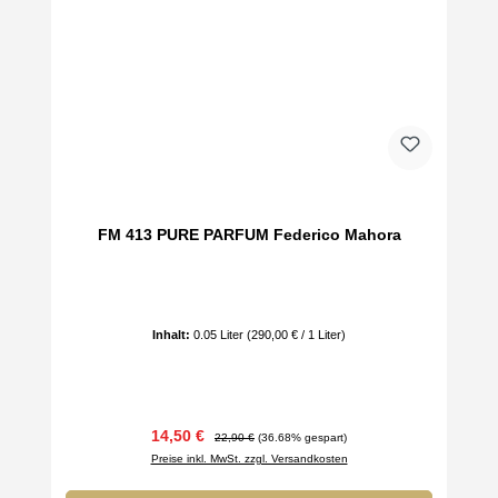
FM 413 PURE PARFUM Federico Mahora
Inhalt:
0.05 Liter
(290,00 € / 1 Liter)
Verkaufspreis:
Regulärer Preis:
14,50 €
22,90 €
(36.68% gespart)
Preise inkl. MwSt. zzgl. Versandkosten