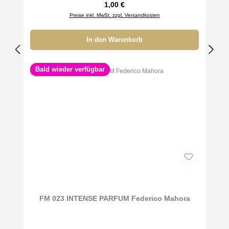
Regulärer Preis:
1,00 €
Preise inkl. MwSt. zzgl. Versandkosten
In den Warenkorb
Bald wieder verfügbar
FM 023 INTENSE PARFUM Federico Mahora