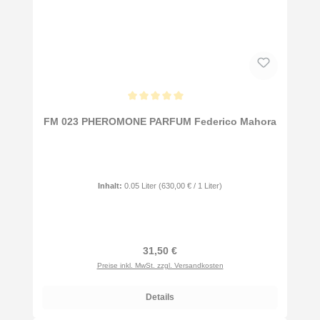
Durchschnittliche Bewertung von 5 von 5 Sternen
FM 023 PHEROMONE PARFUM Federico Mahora
Inhalt:
0.05 Liter
(630,00 € / 1 Liter)
Regulärer Preis:
31,50 €
Preise inkl. MwSt. zzgl. Versandkosten
Details