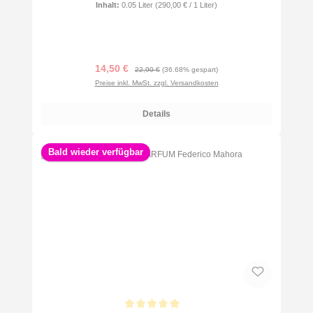
Inhalt:
0.05 Liter
(290,00 € / 1 Liter)
Verkaufspreis:
Regulärer Preis:
14,50 €
22,90 €
(36.68% gespart)
Preise inkl. MwSt. zzgl. Versandkosten
Details
Bald wieder verfügbar