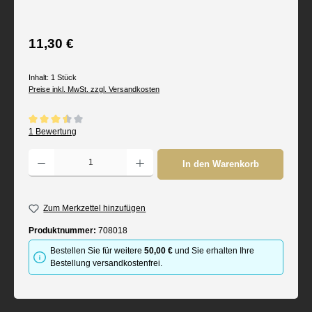
Regulärer Preis:
11,30 €
Inhalt:
1 Stück
Preise inkl. MwSt. zzgl. Versandkosten
Durchschnittliche Bewertung von 3.5 von 5 Sternen
1 Bewertung
Produkt Anzahl: Gib den gewünschten Wert ein oder benutze die Schaltflächen um d
In den Warenkorb
Zum Merkzettel hinzufügen
Produktnummer:
708018
Bestellen Sie für weitere
50,00 €
und Sie erhalten Ihre
Bestellung versandkostenfrei.