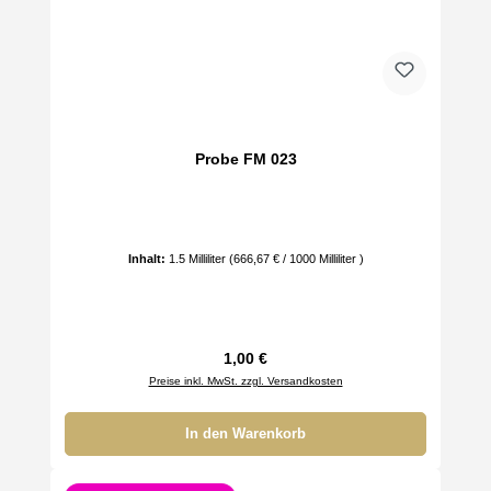
Probe FM 023
Inhalt:
1.5 Milliliter
(666,67 € / 1000 Milliliter )
Regulärer Preis:
1,00 €
Preise inkl. MwSt. zzgl. Versandkosten
In den Warenkorb