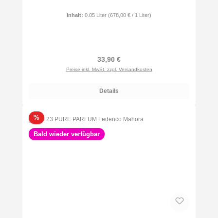
Inhalt:
0.05 Liter
(678,00 € / 1 Liter)
Regulärer Preis:
33,90 €
Preise inkl. MwSt. zzgl. Versandkosten
Details
Rabatt
%
Bald wieder verfügbar