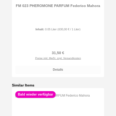
Durchschnittliche Bewertung von 5 von 5 Sternen
FM 023 PHEROMONE PARFUM Federico Mahora
Inhalt:
0.05 Liter
(630,00 € / 1 Liter)
Regulärer Preis:
31,50 €
Preise inkl. MwSt. zzgl. Versandkosten
Details
Produktgalerie überspringen
Similar Items
Bald wieder verfügbar