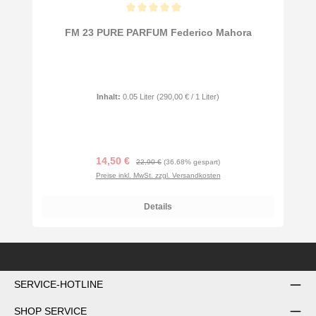
Durchschnittliche Bewertung von 5 von 5 Sternen
FM 23 PURE PARFUM Federico Mahora
Inhalt:
0.05 Liter
(290,00 € / 1 Liter)
Verkaufspreis:
Regulärer Preis:
14,50 €
22,90 €
(36.68% gespart)
Preise inkl. MwSt. zzgl. Versandkosten
Details
SERVICE-HOTLINE
SHOP SERVICE