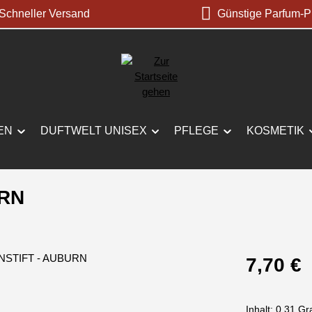
chneller Versand
Günstige Parfum-P
EN
DUFTWELT UNISEX
PFLEGE
KOSMETIK
RN
Regulärer Prei
7,70 €
Inhalt:
0.31 G