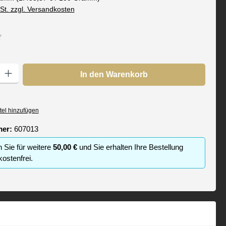
wSt. zzgl. Versandkosten
che Bewertung von 2.5 von 5 Sternen
: Gib den gewünschten Wert ein oder benutze die Schaltflächen um die
In den Warenkorb
tel hinzufügen
mer:
607013
n Sie für weitere
50,00 €
und Sie erhalten Ihre Bestellung
ostenfrei.