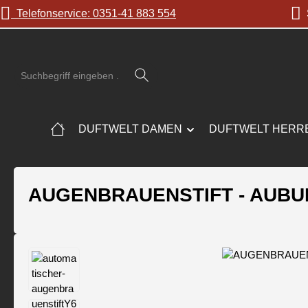
Telefonservice: 0351-41 883 554
S
 Hauptinhalt springen
Zur Suche springen
Zur Hauptnavigation springen
DUFTWELT DAMEN
DUFTWELT HERR
AUGENBRAUENSTIFT - AUBU
Bildergalerie überspringen