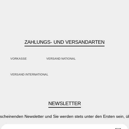
ZAHLUNGS- UND VERSANDARTEN
VORKASSE
VERSAND NATIONAL
PayPal
Kredit- oder Debitkarte
Klarna
VERSAND INTERNATIONAL
SEPA Lastschrift
NEWSLETTER
rscheinenden Newsletter und Sie werden stets unter den Ersten sein, 
E-