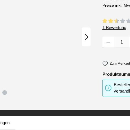
Preise inkl. M
Durchschnittli
1 Bewertung
Produkt Anzahl
Zum Merkzet
Produktnum
Bestelle
versandk
ungen